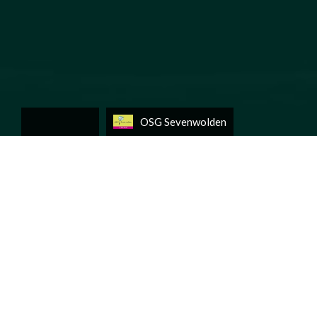
OSG Sevenwolden
Fedde S. Big Band
Historie
Leden
Repertoire